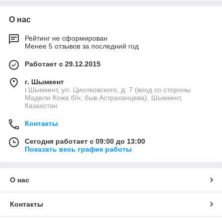
проводников, которая электрически связана с
металлоконструкцией шкафа.
О нас
Конструкция шкафа позволяет установку его на полу в
электропомещениях. Подвод питающих и вывод отходящих
Рейтинг не сформирован
кабелей предусматривается как сверху (через съемную
Менее 5 отзывов за последний год
крышку), так и снизу.
Стр.11
Работает с 29.12.2015
г. Шымкент
г.Шымкент, ул. Циолковского, д. 7 (вход со стороны
Мадели Кожа б/н, быв.Астраханцева), Шымкент,
Казахстан
Контакты
Сегодня работает с 09:00 до 13:00
Показать весь график работы
О нас
Контакты