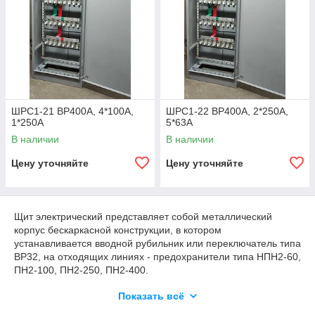
ШРС1-21 ВР400А, 4*100А,
ШРС1-22 ВР400А, 2*250А,
1*250А
5*63А
В наличии
В наличии
Цену уточняйте
Цену уточняйте
Щит электрический представляет собой металлический
корпус бескаркасной конструкции, в котором
устанавливается вводной рубильник или переключатель типа
ВР32, на отходящих линиях - предохранители типа НПН2-60,
ПН2-100, ПН2-250, ПН2-400.
В нижней части устройства расположены изолированные от
Показать всё
корпуса шина (N) для подключения нулевых рабочих
проводников и шина (РЕ) для подключения защитных