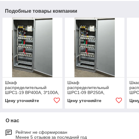
Подобные товары компании
Шкаф
Шкаф
Шка
распределительный
распределительный
рас
ШРС1-19 ВР400А, 3*100А,
ШРС1-09 ВР250А,
ШРС1
2*250А
2*250А+3*100А
5*10
Цену уточняйте
Цену уточняйте
Цен
О нас
Рейтинг не сформирован
Менее 5 отзывов за последний год