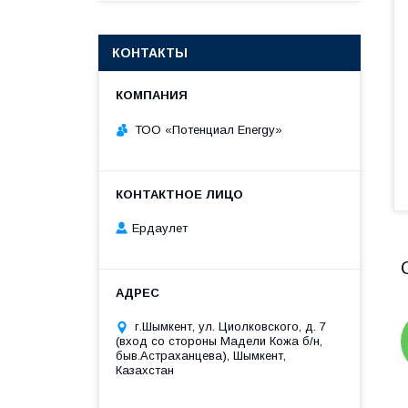
КОНТАКТЫ
ТОО «‎Потенциал Energy»‎
Ердаулет
г.Шымкент, ул. Циолковского, д. 7
(вход со стороны Мадели Кожа б/н,
быв.Астраханцева), Шымкент,
Казахстан