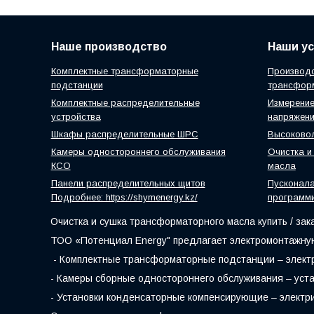
Наше производство
Наши ус
Комплектные трансформаторные
Производс
подстанции
трансфор
Комплектные распределительные
Измерение
устройства
напряжен
Шкафы распределительные ШРС
Высоковол
Камеры одностороннего обслуживания
Очистка и
КСО
масла
Панели распределительных щитов
Пусконал
Подробнее: https://shymenergy.kz/
программ
Очистка и сушка трансформаторного масла купить / зак
ТОО «Потенциал Energy" предлагает электромонтажную
- Комплектные трансформаторные подстанции – электр
- Камеры сборные одностороннего обслуживания – уста
- Установки конденсаторные компенсирующие – электр