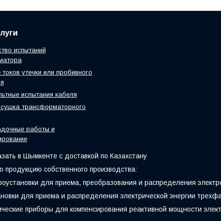
луги
тво испытаний
матора
 токов утечки или пробивного
ия
ьтные испытания кабеля
 сушка трансформаторного
адочные работы и
ирование
азать в Шымкенте с доставкой по Казахстану
 продукцию собственного производства:
оустановки для приема, преобразования и распределения электр
новки для приема и распределения электрической энергии трехфаз
ические приборы для компенсирования реактивной мощности элек