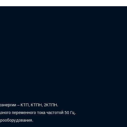
оэнергии – КТП, КТПН, 2КТПН.
ного переменного тока частотой 50 Гц.
трооборудования.