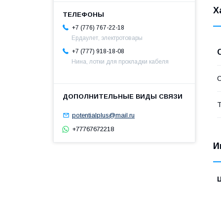
Х
+7 (776) 767-22-18
Ердаулет, электротовары
+7 (777) 918-18-08
Нина, лотки для прокладки кабеля
С
Т
potentialplus@mail.ru
+77767672218
И