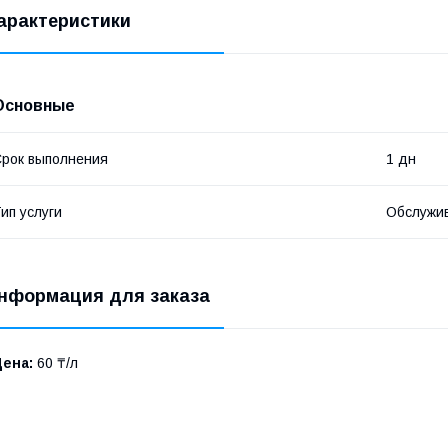
арактеристики
Основные
рок выполнения
1 дн
ип услуги
Обслужив
нформация для заказа
Цена:
60 ₸/л