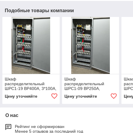
Подобные товары компании
Шкаф
Шкаф
Шка
распределительный
распределительный
рас
ШРС1-19 ВР400А, 3*100А,
ШРС1-09 ВР250А,
ШРС
2*250А
2*250А+3*100А
Цену уточняйте
Цену уточняйте
Цен
О нас
Рейтинг не сформирован
Менее 5 отзывов за последний год