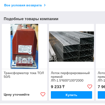
Все условия возврата
Подобные товары компании
Трансформатор тока ТОЛ
Лоток перфорированный
Лот
50/5
прямой
пря
ЛП-1.5*600*100*2000
ЛП-1
9 233
7 9
₸
Цену уточняйте
Купить