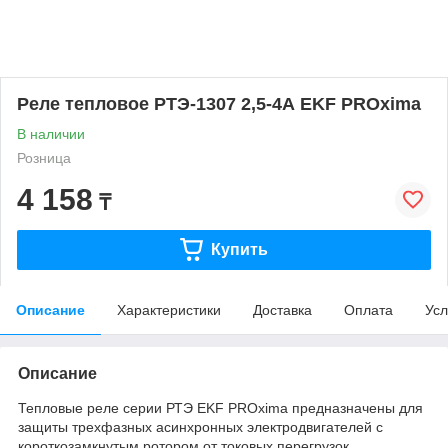
Реле тепловое РТЭ-1307 2,5-4А EKF PROxima
В наличии
Розница
4 158
₸
Купить
Описание
Характеристики
Доставка
Оплата
Усл
Описание
Тепловые реле серии РТЭ EKF PROxima предназначены для
защиты трехфазных асинхронных электродвигателей с
короткозамкнутым ротором от токовых перегрузок