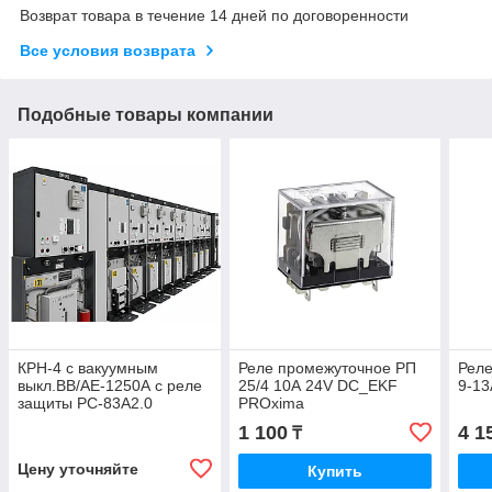
Возврат товара в течение 14 дней по договоренности
Все условия возврата
Подобные товары компании
КРН-4 с вакуумным
Реле промежуточное РП
Реле
выкл.ВВ/АЕ-1250А с реле
25/4 10А 24V DС_EKF
9-1
защиты РС-83А2.0
PROxima
1 100
4 1
₸
Цену уточняйте
Купить