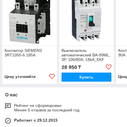
Контактор SIEMENS
Выключатель
Конт
3RT1055-6 185А
автоматический ВА-99МL,
90A
3P, 100/80A, 18kA_EKF
Basic
28 950
₸
Цену уточняйте
Цен
Купить
О нас
Рейтинг не сформирован
Менее 5 отзывов за последний год
Работает с 29.12.2015