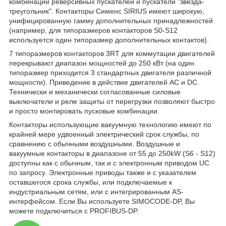
комбинации реверсивных пускателей и пускатели "звезда-
треугольник". Контакторы Сименс SIRIUS имеют широкую,
унифицированную гамму дополнительных принадлежностей
(например, для типоразмеров контакторов S0-S12
используется один типоразмер дополнительных контактов).
7 типоразмеров контакторов 3RT для коммутации двигателей
перекрывают диапазон мощностей до 250 кВт (на один
типоразмер приходится 3 стандартных двигателя различной
мощности). Приведение в действие двигателей АС и DC.
Технически и механически согласованные силовые
выключатели и реле защиты от перегрузки позволяют быстро
и просто монтировать пусковые комбинации.
Контакторы использующие вакуумную технологию имеют по
крайней мере удвоенный электрический срок службы, по
сравнению с обычными воздушными. Воздушные и
вакуумные контакторы в диапазоне от 55 до 250kW (S6 - S12)
доступны как с обычным, так и с электронным приводом UC
по запросу. Электронные приводы также и с указателем
оставшегося срока службы, или подключаемые к
индустриальным сетям, или с интегрированным AS-
интерфейсом. Если Вы используете SIMOCODE-DP, Вы
можете подключиться с PROFIBUS-DP.