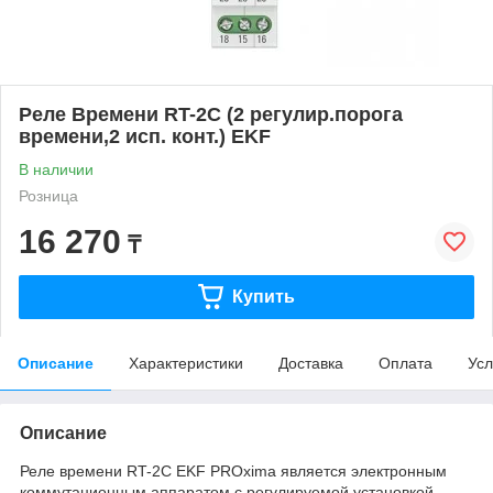
Реле Времени RT-2C (2 регулир.порога
времени,2 исп. конт.) EKF
В наличии
Розница
16 270
₸
Купить
Описание
Характеристики
Доставка
Оплата
Усл
Описание
Реле времени RT-2C EKF PROxima является электронным
коммутационным аппаратом с регулируемой установкой