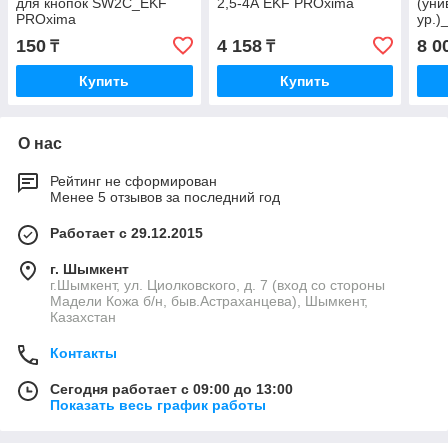
для кнопок SW2C_EKF
2,5-4А EKF PROxima
(уни
PROxima
ур.)
150
4 158
8 0
₸
₸
Купить
Купить
О нас
Рейтинг не сформирован
Менее 5 отзывов за последний год
Работает с 29.12.2015
г. Шымкент
г.Шымкент, ул. Циолковского, д. 7 (вход со стороны
Мадели Кожа б/н, быв.Астраханцева), Шымкент,
Казахстан
Контакты
Сегодня работает с 09:00 до 13:00
Показать весь график работы