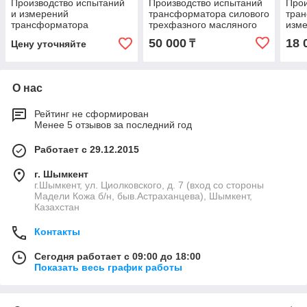
Производство испытаний
Производство испытаний
Прои
и измерений
трансформатора силового
тран
трансформатора
трехфазного масляного
изме
трехфазного масляног
двух обмоточного
выно
50 000
18 
₸
Цену уточняйте
двухобмот.напря.до 11кВ,
напряжением до 35кВ
изо
мощ.до 2500кВа
до 1
О нас
Рейтинг не сформирован
Менее 5 отзывов за последний год
Работает с 29.12.2015
г. Шымкент
г.Шымкент, ул. Циолковского, д. 7 (вход со стороны
Мадели Кожа б/н, быв.Астраханцева), Шымкент,
Казахстан
Контакты
Сегодня работает с 09:00 до 18:00
Показать весь график работы