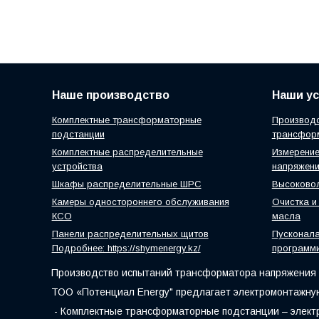
Наше производство
Наши ус
Комплектные трансформаторные
Производс
подстанции
трансфор
Комплектные распределительные
Измерение
устройства
напряжен
Шкафы распределительные ШРС
Высоковол
Камеры одностороннего обслуживания
Очистка и
КСО
масла
Панели распределительных щитов
Пусконал
Подробнее: https://shymenergy.kz/
программ
Производство испытаний трансформатора напряжения и
ТОО «Потенциал Energy" предлагает электромонтажную
- Комплектные трансформаторные подстанции – электр