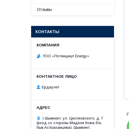
Отзывы
КОНТАКТЫ
ТОО «‎Потенциал Energy»‎
Ердаулет
П
г.Шымкент, ул. Циолковского, д. 7
(вход со стороны Мадели Кожа б/н,
быв.Астраханцева), Шымкент,