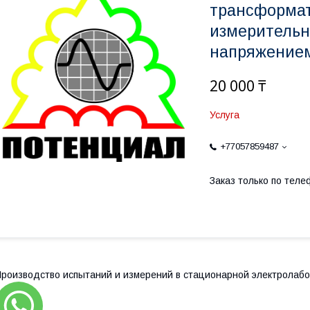
трансформа
измерительн
напряжением
20 000 ₸
Услуга
+77057859487
Заказ только по теле
роизводство испытаний и измерений в стационарной электролаб