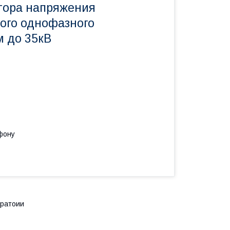
тора напряжения
ого однофазного
 до 35кВ
фону
оратоии