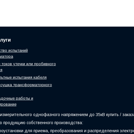
луги
тво испытаний
матора
 токов утечки или пробивного
ия
ьтные испытания кабеля
 сушка трансформаторного
адочные работы и
ирование
змерительного однофазного напряжением до 35кВ купить / заказа
 продукцию собственного производства:
оустановки для приема, преобразования и распределения электр