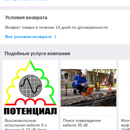
Условия возврата
Возврат товара в течение 14 дней по договоренности
Все условия возврата
Подобные услуги компании
Высоковольтные
Поиск повреждения
Монт
испытания кабеля 3-х
кабеля 35 кВ
муф
фазного 6-10 кВ Uисп
10кВ