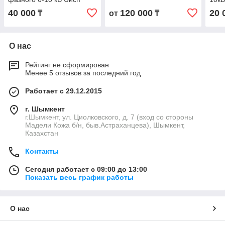
выпрямленное
учет
40 000
120 000
20 
₸
от
₸
О нас
Рейтинг не сформирован
Менее 5 отзывов за последний год
Работает с 29.12.2015
г. Шымкент
г.Шымкент, ул. Циолковского, д. 7 (вход со стороны
Мадели Кожа б/н, быв.Астраханцева), Шымкент,
Казахстан
Контакты
Сегодня работает с 09:00 до 13:00
Показать весь график работы
О нас