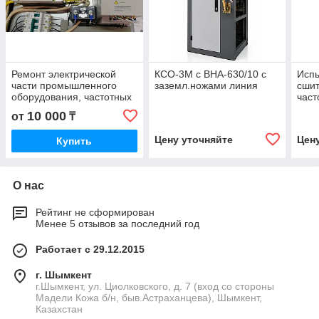
Ремонт электрической
КСО-3М с ВНА-630/10 с
Испы
части промышленного
заземл.ножами линия
сшит
оборудования, частотных
част
преобразователей,
10 000
от
₸
приборов и т.д.
Цену уточняйте
Цен
Купить
О нас
Рейтинг не сформирован
Менее 5 отзывов за последний год
Работает с 29.12.2015
г. Шымкент
г.Шымкент, ул. Циолковского, д. 7 (вход со стороны
Мадели Кожа б/н, быв.Астраханцева), Шымкент,
Казахстан