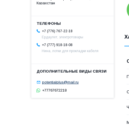
Казахстан
+7 (776) 767-22-18
Х
Ердаулет, электротовары
+7 (777) 918-18-08
Нина, лотки для прокладки кабеля
П
potentialplus@mail.ru
+77767672218
С
Ч
М