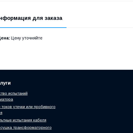
нформация для заказа
Цена:
Цену уточняйте
луги
тво испытаний
матора
 токов утечки или пробивного
ия
ьтные испытания кабеля
 сушка трансформаторного