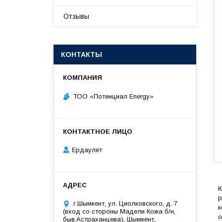
Отзывы
КОНТАКТЫ
ТОО «‎Потенциал Energy»‎
Ердаулет
К
р
г.Шымкент, ул. Циолковского, д. 7
к
(вход со стороны Мадели Кожа б/н,
о
быв.Астраханцева), Шымкент,