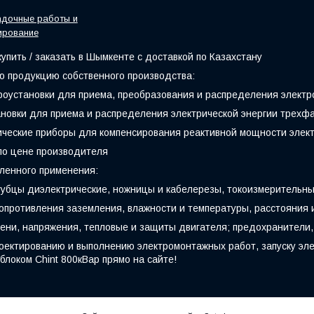
адочные работы и
ирование
упить / заказать в Шымкенте с доставкой по Казахстану
 продукцию собственного производства:
оустановки для приема, преобразования и распределения электр
новки для приема и распределения электрической энергии трехфаз
ические приборы для компенсирования реактивной мощности элек
 по цене производителя
ленного применения:
убцы диэлектрические, ножницы и кабелерезы, токоизмерительны
опротивления заземления, влажности и температуры, расстояния
мени, напряжения, тепловые и защиты двигателя; предохранители,
проектированию и выполнению электромонтажных работ, запуску э
блоком Chint 800кВар прямо на сайте!