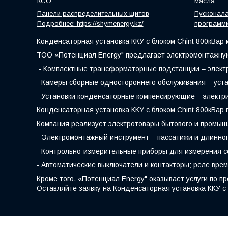
КСО
масла
Панели распределительных щитов
Пусконал
Подробнее: https://shymenergy.kz/
программ
Конденсаторная установка ККУ с блоком Chint 800кВар к
ТОО «Потенциал Energy" предлагает электромонтажную
- Комплектные трансформаторные подстанции – электр
- Камеры сборные одностороннего обслуживания – уста
- Установки конденсаторные компенсирующие – электр
Конденсаторная установка ККУ с блоком Chint 800кВар
Компания реализует электротовары бытового и промыш
- Электромонтажный инструмент – пассатижи и длинног
- Контрольно-измерительные приборы для измерения с
- Автоматические выключатели и контакторы; реле вре
Кроме того, «Потенциал Energy" оказывает услуги по 
Оставляйте заявку на Конденсаторная установка ККУ с 