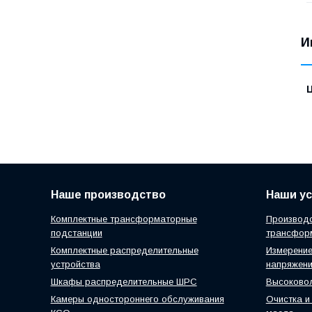
И
Наше производство
Наши ус
Комплектные трансформаторные
Производс
подстанции
трансфор
Комплектные распределительные
Измерение
устройства
напряжен
Шкафы распределительные ШРС
Высоковол
Камеры одностороннего обслуживания
Очистка и