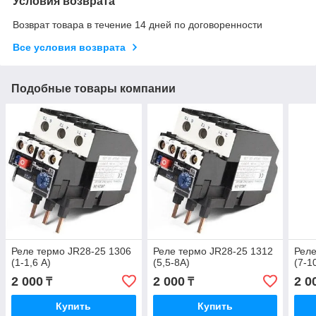
Условия возврата
Возврат товара в течение 14 дней по договоренности
Все условия возврата
Подобные товары компании
Реле термо JR28-25 1306
Реле термо JR28-25 1312
Реле
(1-1,6 А)
(5,5-8A)
(7-1
2 000
2 000
2 0
₸
₸
Купить
Купить