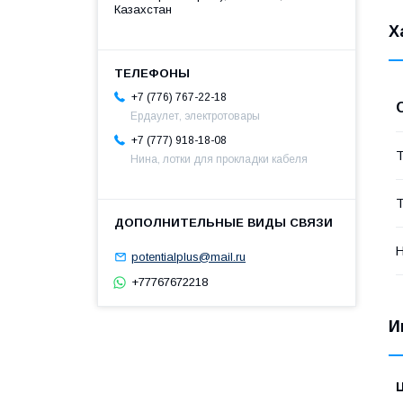
Казахстан
Х
+7 (776) 767-22-18
Ердаулет, электротовары
+7 (777) 918-18-08
Т
Нина, лотки для прокладки кабеля
Т
Н
potentialplus@mail.ru
+77767672218
И