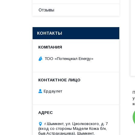
Отзывы
КОНТАКТЫ
ТОО «‎Потенциал Energy»‎
Ердаулет
у
к
г.Шымкент, ул. Циолковского, д. 7
(вход со стороны Мадели Кожа б/н,
быв.Астраханцева), Шымкент,