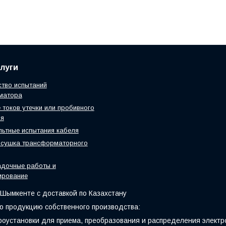
луги
тво испытаний
матора
 токов утечки или пробивного
ия
ьтные испытания кабеля
 сушка трансформаторного
адочные работы и
ирование
 Шымкенте с доставкой по Казахстану
 продукцию собственного производства:
оустановки для приема, преобразования и распределения электр