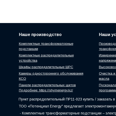
Наше производство
Наши ус
Комплектные трансформаторные
Производс
подстанции
трансфор
Комплектные распределительные
Измерение
устройства
напряжен
Шкафы распределительные ШРС
Высоковол
Камеры одностороннего обслуживания
Очистка и
КСО
масла
Панели распределительных щитов
Пусконал
Подробнее: https://shymenergy.kz/
программ
Пункт распределительный ПР11-023 купить / заказать в
ТОО «Потенциал Energy" предлагает электромонтажную
- Комплектные трансформаторные подстанции – электр