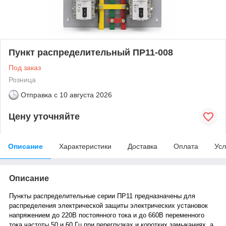
Пункт распределительный ПР11-008
Под заказ
Розница
Отправка с
10 августа 2026
Цену уточняйте
Описание
Характеристики
Доставка
Оплата
Усл
Описание
П
ункты распределительные серии ПР11 предназначены для
распределения электрической защиты электрических установок
напряжением до 220В постоянного тока и до 660В переменного
тока частоты 50 и 60 Гц при перегрузках и коротких замыканиях, а