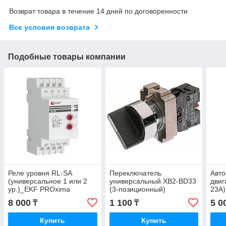
Возврат товара в течение 14 дней по договоренности
Все условия возврата
Подобные товары компании
Реле уровня RL-SA
Переключатель
Авт
(универсальное 1 или 2
универсальный XB2-BD33
двиг
ур.)_EKF PROxima
(3-позиционный)
23А)
8 000
1 100
5 0
₸
₸
Купить
Купить