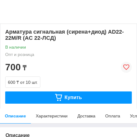
Арматура сигнальная (сирена+диод) AD22-
22M/R (АС 22-ЛСД)
В наличии
Опт и розница
700
₸
600 ₸
от 10 шт.
Купить
Описание
Характеристики
Доставка
Оплата
Усл
Описание