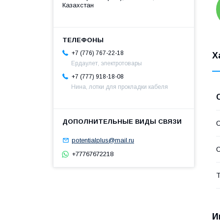
Казахстан
+7 (776) 767-22-18
Х
Ердаулет, электротовары
+7 (777) 918-18-08
Нина, лотки для прокладки кабеля
С
potentialplus@mail.ru
С
+77767672218
Т
И