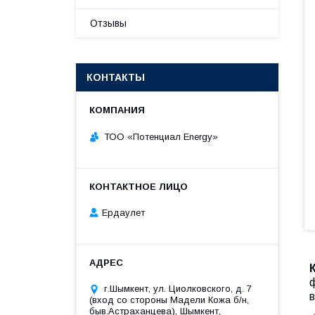
Отзывы
КОНТАКТЫ
ТОО «‎Потенциал Energy»‎
Ердаулет
ф
г.Шымкент, ул. Циолковского, д. 7
(вход со стороны Мадели Кожа б/н,
быв.Астраханцева), Шымкент,