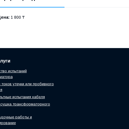
Цена:
1 800 ₸
луги
тво испытаний
матора
 токов утечки или пробивного
ия
ьтные испытания кабеля
 сушка трансформаторного
адочные работы и
ирование