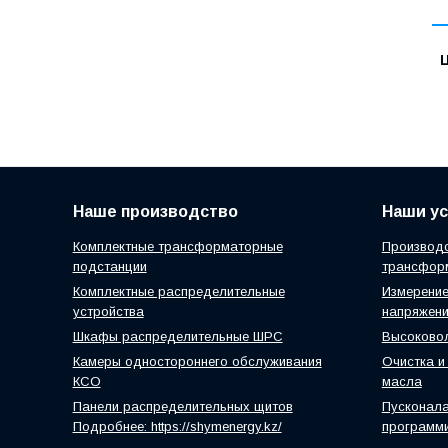
Наше производство
Наши ус
Комплектные трансформаторные
Производс
подстанции
трансфор
Комплектные распределительные
Измерение
устройства
напряжен
Шкафы распределительные ШРС
Высоковол
Камеры одностороннего обслуживания
Очистка и
КСО
масла
Панели распределительных щитов
Пусконал
Подробнее: https://shymenergy.kz/
программ