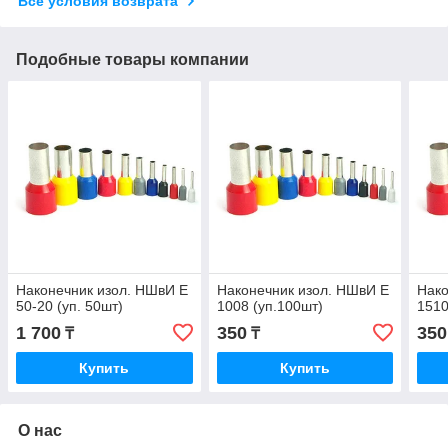
Все условия возврата
Подобные товары компании
Наконечник изол. НШвИ Е
Наконечник изол. НШвИ Е
Нако
50-20 (уп. 50шт)
1008 (уп.100шт)
1510
1 700
350
350
₸
₸
Купить
Купить
О нас