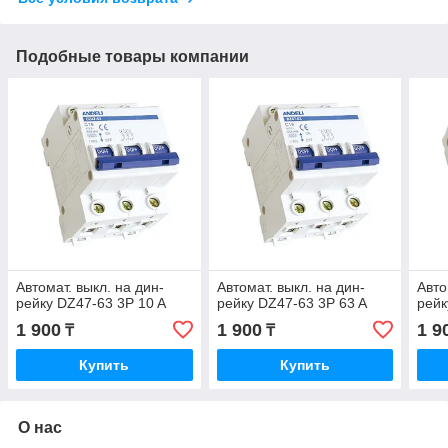
Подобные товары компании
Автомат. выкл. на дин-
Автомат. выкл. на дин-
Авто
рейку DZ47-63 3P 10 A
рейку DZ47-63 3P 63 A
рейк
1 900
1 900
1 9
₸
₸
Купить
Купить
О нас