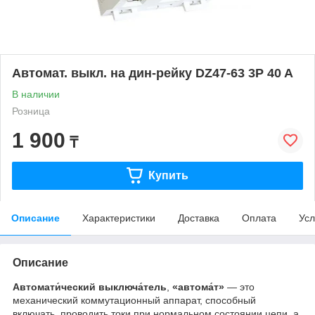
Автомат. выкл. на дин-рейку DZ47-63 3P 40 A
В наличии
Розница
1 900
₸
Купить
Описание
Характеристики
Доставка
Оплата
Усл
Описание
Автомати́ческий выключа́тель
,
«автома́т»
— это
механический коммутационный аппарат, способный
включать, проводить токи при нормальном состоянии цепи, а