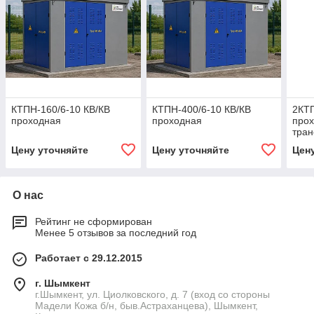
КТПН-160/6-10 КВ/КВ
КТПН-400/6-10 КВ/КВ
2КТП
проходная
проходная
прох
тран
Цену уточняйте
Цену уточняйте
Цен
О нас
Рейтинг не сформирован
Менее 5 отзывов за последний год
Работает с 29.12.2015
г. Шымкент
г.Шымкент, ул. Циолковского, д. 7 (вход со стороны
Мадели Кожа б/н, быв.Астраханцева), Шымкент,