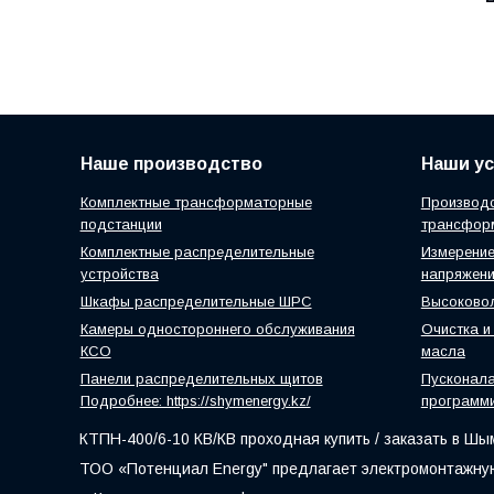
Наше производство
Наши ус
Комплектные трансформаторные
Производс
подстанции
трансфор
Комплектные распределительные
Измерение
устройства
напряжен
Шкафы распределительные ШРС
Высоковол
Камеры одностороннего обслуживания
Очистка и
КСО
масла
Панели распределительных щитов
Пусконал
Подробнее: https://shymenergy.kz/
программ
КТПН-400/6-10 КВ/КВ проходная купить / заказать в Шы
ТОО «Потенциал Energy" предлагает электромонтажную