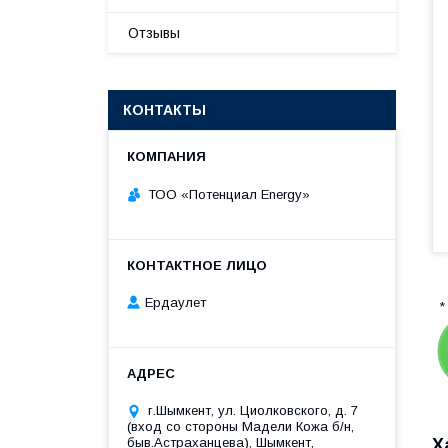
Отзывы
КОНТАКТЫ
ТОО «‎Потенциал Energy»‎
Ердаулет
*
г.Шымкент, ул. Циолковского, д. 7
(вход со стороны Мадели Кожа б/н,
Х
быв.Астраханцева), Шымкент,