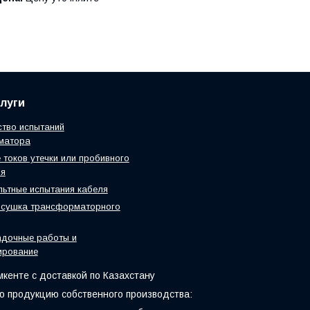
луги
тво испытаний
матора
 токов утечки или пробивного
ия
ьтные испытания кабеля
 сушка трансформаторного
адочные работы и
ирование
мкенте с доставкой по Казахстану
 продукцию собственного производства: