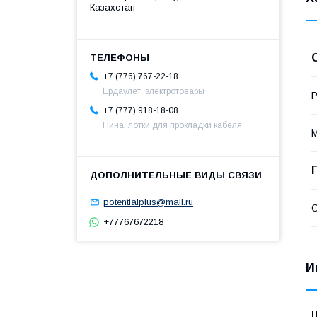
Казахстан
+7 (776) 767-22-18
Ердаулет, электротовары
Р
+7 (777) 918-18-08
Нина, лотки для прокладки кабеля
potentialplus@mail.ru
С
+77767672218
И