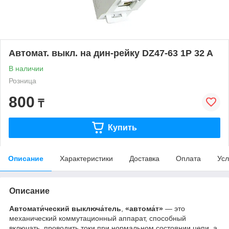
Автомат. выкл. на дин-рейку DZ47-63 1P 32 A
В наличии
Розница
800
₸
Купить
Описание
Характеристики
Доставка
Оплата
Усл
Описание
Автомати́ческий выключа́тель
,
«автома́т»
— это
механический коммутационный аппарат, способный
включать, проводить токи при нормальном состоянии цепи, а