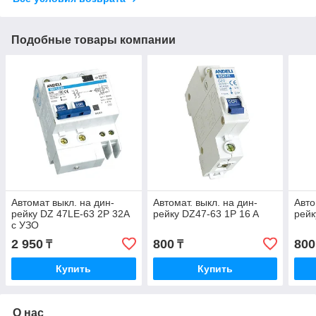
Подобные товары компании
Автомат выкл. на дин-
Автомат. выкл. на дин-
Авто
рейку DZ 47LE-63 2P 32A
рейку DZ47-63 1P 16 A
рейк
с УЗО
2 950
800
800
₸
₸
Купить
Купить
О нас