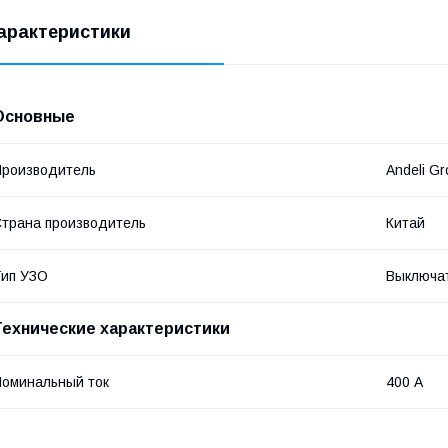
арактеристики
Основные
роизводитель
Andeli G
трана производитель
Китай
ип УЗО
Выключа
Технические характеристики
оминальный ток
400 А