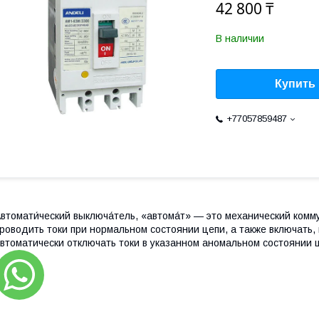
42 800 ₸
В наличии
Купить
+77057859487
втомати́ческий выключа́тель, «автома́т» — это механический ком
роводить токи при нормальном состоянии цепи, а также включать,
втоматически отключать токи в указанном аномальном состоянии це