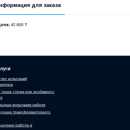
нформация для заказа
Цена:
42 800 ₸
луги
тво испытаний
матора
 токов утечки или пробивного
ия
ьтные испытания кабеля
 сушка трансформаторного
адочные работы и