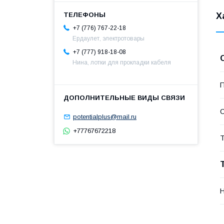
Х
+7 (776) 767-22-18
Ердаулет, электротовары
+7 (777) 918-18-08
Нина, лотки для прокладки кабеля
П
С
potentialplus@mail.ru
+77767672218
Т
Н