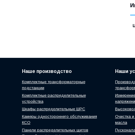
И
Наше производство
Наши ус
Комплектные трансформаторные
Производс
подстанции
трансфор
Комплектные распределительные
Измерение
устройства
напряжен
Шкафы распределительные ШРС
Высоковол
Камеры одностороннего обслуживания
Очистка и
КСО
масла
Панели распределительных щитов
Пусконал