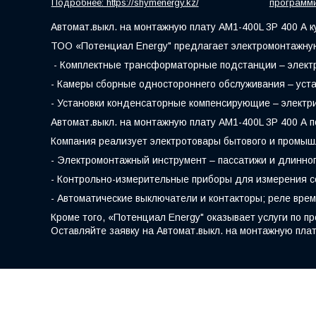
Подробнее: https://shymenergy.kz/
программ
Автомат.выкл. на монтажную плату АМ1-400L 3Р 400 А к
ТОО «Потенциал Energy" предлагает электромонтажную
- Комплектные трансформаторные подстанции – электр
- Камеры сборные одностороннего обслуживания – уста
- Установки конденсаторные компенсирующие – электр
Автомат.выкл. на монтажную плату АМ1-400L 3Р 400 А 
Компания реализует электротовары бытового и промыш
- Электромонтажный инструмент – пассатижи и длинног
- Контрольно-измерительные приборы для измерения с
- Автоматические выключатели и контакторы; реле вре
Кроме того, «Потенциал Energy" оказывает услуги по 
Оставляйте заявку на Автомат.выкл. на монтажную плат