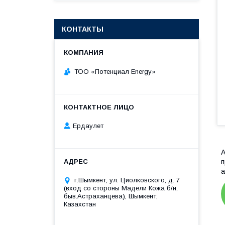
КОНТАКТЫ
ТОО «‎Потенциал Energy»‎
Ердаулет
А
п
а
г.Шымкент, ул. Циолковского, д. 7
(вход со стороны Мадели Кожа б/н,
быв.Астраханцева), Шымкент,
Казахстан