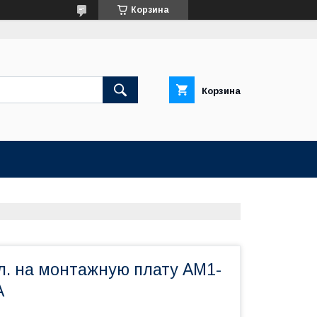
Корзина
Корзина
л. на монтажную плату АМ1-
А