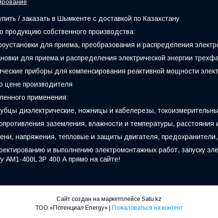
ирование
упить / заказать в Шымкенте с доставкой по Казахстану
 продукцию собственного производства:
оустановки для приема, преобразования и распределения электр
новки для приема и распределения электрической энергии трехфаз
ические приборы для компенсирования реактивной мощности элек
по цене производителя
ленного применения:
убцы диэлектрические, ножницы и кабелерезы, токоизмерительны
опротивления заземления, влажности и температуры, расстояния
мени, напряжения, тепловые и защиты двигателя; предохранители,
проектированию и выполнению электромонтажных работ, запуску э
у АМ1-400L 3Р 400 А прямо на сайте!
Сайт создан на маркетплейсе
Satu.kz
ТОО «‎Потенциал Energy»‎ |
Пожаловаться на контент