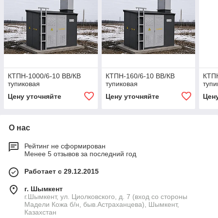
КТПН-1000/6-10 ВВ/КВ
КТПН-160/6-10 ВВ/КВ
КТПН
тупиковая
тупиковая
тупи
Цену уточняйте
Цену уточняйте
Цен
О нас
Рейтинг не сформирован
Менее 5 отзывов за последний год
Работает с 29.12.2015
г. Шымкент
г.Шымкент, ул. Циолковского, д. 7 (вход со стороны
Мадели Кожа б/н, быв.Астраханцева), Шымкент,
Казахстан