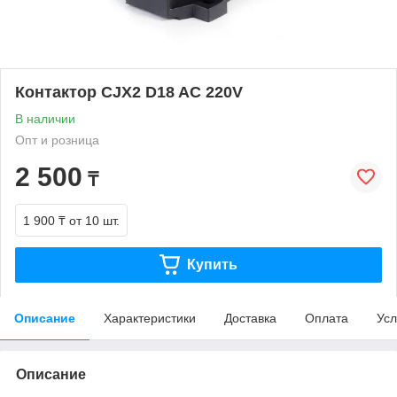
Контактор CJX2 D18 AC 220V
В наличии
Опт и розница
2 500
₸
1 900 ₸
от 10 шт.
Купить
Описание
Характеристики
Доставка
Оплата
Усл
Описание