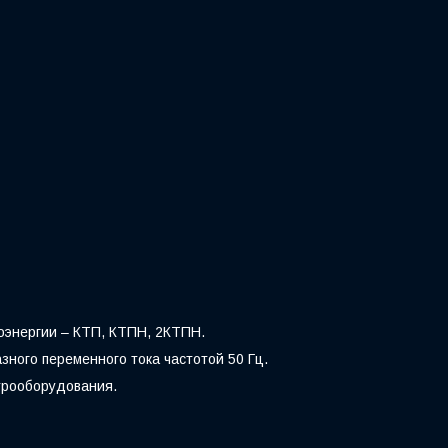
оэнергии – КТП, КТПН, 2КТПН.
ного переменного тока частотой 50 Гц.
трооборудования.