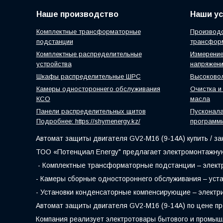
Наше производство
Наши ус
Комплектные трансформаторные
Производс
подстанции
трансфор
Комплектные распределительные
Измерение
устройства
напряжен
Шкафы распределительные ШРС
Высоковол
Камеры одностороннего обслуживания
Очистка и
КСО
масла
Панели распределительных щитов
Пусконал
Подробнее: https://shymenergy.kz/
программ
Автомат защиты двигателя GV2-M16 (9-14А) купить / за
ТОО «Потенциал Energy" предлагает электромонтажную
- Комплектные трансформаторные подстанции – электр
- Камеры сборные одностороннего обслуживания – уста
- Установки конденсаторные компенсирующие – электр
Автомат защиты двигателя GV2-M16 (9-14А) по цене п
Компания реализует электротовары бытового и промыш