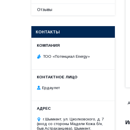
Отзывы
КОНТАКТЫ
ТОО «‎Потенциал Energy»‎
Ердаулет
А
г.Шымкент, ул. Циолковского, д. 7
И
(вход со стороны Мадели Кожа б/н,
быв.Астраханцева), Шымкент,