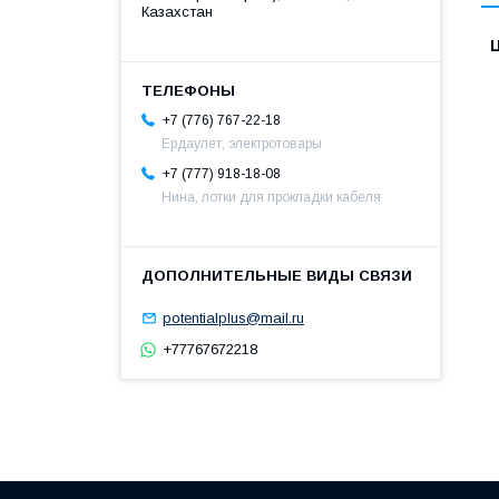
Казахстан
+7 (776) 767-22-18
Ердаулет, электротовары
+7 (777) 918-18-08
Нина, лотки для прокладки кабеля
potentialplus@mail.ru
+77767672218