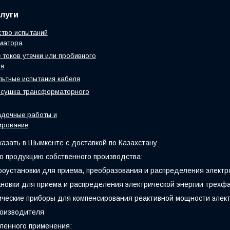
луги
тво испытаний
матора
 токов утечки или пробивного
ия
ьтные испытания кабеля
 сушка трансформаторного
адочные работы и
ирование
казать в Шымкенте с доставкой по Казахстану
 продукцию собственного производства:
оустановки для приема, преобразования и распределения электр
новки для приема и распределения электрической энергии трехфаз
ические приборы для компенсирования реактивной мощности элек
роизводителя
ленного применения: