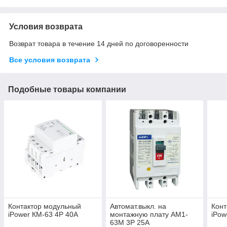
Условия возврата
Возврат товара в течение 14 дней по договоренности
Все условия возврата
Подобные товары компании
Контактор модульный
Автомат.выкл. на
Конт
iPower КМ-63 4Р 40А
монтажную плату АМ1-
iPow
63М 3Р 25А