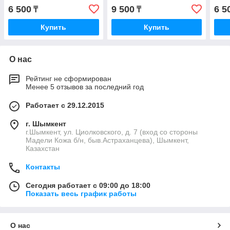
6 500
9 500
6 5
₸
₸
Купить
Купить
О нас
Рейтинг не сформирован
Менее 5 отзывов за последний год
Работает с 29.12.2015
г. Шымкент
г.Шымкент, ул. Циолковского, д. 7 (вход со стороны
Мадели Кожа б/н, быв.Астраханцева), Шымкент,
Казахстан
Контакты
Сегодня работает с 09:00 до 18:00
Показать весь график работы
О нас