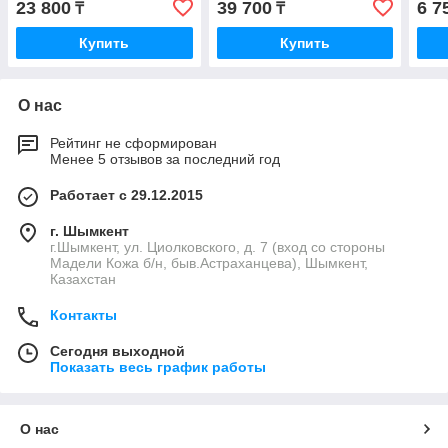
23 800
39 700
6 7
₸
₸
Купить
Купить
О нас
Рейтинг не сформирован
Менее 5 отзывов за последний год
Работает с 29.12.2015
г. Шымкент
г.Шымкент, ул. Циолковского, д. 7 (вход со стороны
Мадели Кожа б/н, быв.Астраханцева), Шымкент,
Казахстан
Контакты
Сегодня выходной
Показать весь график работы
О нас