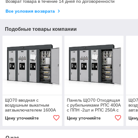
Возврат товара в течение 14 дней по договоренности
Все условия возврата
Подобные товары компании
ЩО70 вводная с
Панель ЩО70 Отходящая
ЩО7
воздушным выкатным
с рубильниками РПС 400А
воз
авт.выключателем 1600А
с ППН -2шт и РПС 250А с
авт.
ППН -2шт
Цену уточняйте
Цену уточняйте
Цен
О нас